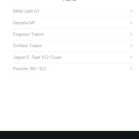
BMW 1600 GT
Dampfschiff
Ferguson Traktor
Schlüter Traktor
Jaguar E -Type V12 Coupe
Porsche 356 / 912