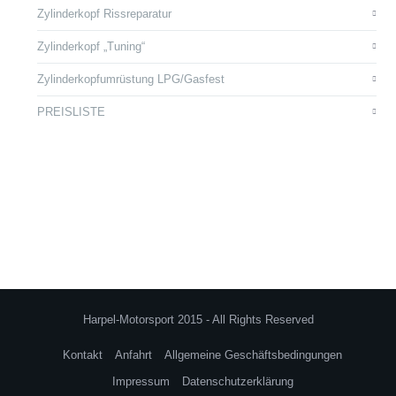
Zylinderkopf Rissreparatur
Zylinderkopf „Tuning“
Zylinderkopfumrüstung LPG/Gasfest
PREISLISTE
Harpel-Motorsport 2015 - All Rights Reserved
Kontakt
Anfahrt
Allgemeine Geschäftsbedingungen
Impressum
Datenschutzerklärung